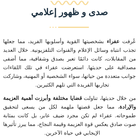
صدى و ظهور إعلامي
عُرفت
عفراء
بشخصيتها القوية وأسلوبها الفريد، مما جعلها
تجذب انتباه وسائل الإعلام والقنوات التلفزيونية. خلال العديد
من المقابلات، كانت دائمًا تعبر بصدق وشفافية، مما أضفى
مصداقية على حديثها. استعرضت عفراء في تلك اللقاءات
جوانب متعددة من حياتها، سواء الشخصية أو المهنية، وشاركت
تجاربها الفريدة التي تلهم الكثيرين.
ن
من خلال حديثها، تناولت
قضايا مختلفة وأبرزت أهمية العزيمة
والإرادة
، مما جعل قصتها ملهمة لكل من يسعى لتحقيق
طموحاته. عفراء لم تكن مجرد ضيف عابر، بل كانت بمثابة
صوت صادق يعكس قوة العزيمة وقيمة النجاح، مما يبرز تأثيرها
الإيجابي في حياة الآخرين.
ن