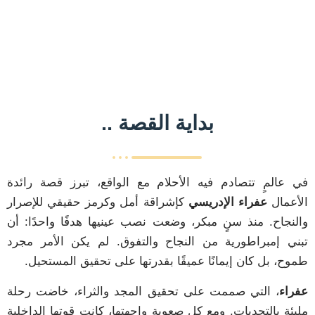
.. بداية القصة
في عالمٍ تتصادم فيه الأحلام مع الواقع، تبرز قصة رائدة
الأعمال
عفراء الإدريسي
كإشراقة أمل وكرمز حقيقي للإصرار
والنجاح. منذ سنٍ مبكر، وضعت نصب عينيها هدفًا واحدًا: أن
تبني إمبراطورية من النجاح والتفوق. لم يكن الأمر مجرد
طموح، بل كان إيمانًا عميقًا بقدرتها على تحقيق المستحيل.
ل
عفراء
، التي صممت على تحقيق المجد والثراء، خاضت رحلة
مليئة بالتحديات. ومع كل صعوبة واجهتها، كانت قوتها الداخلية